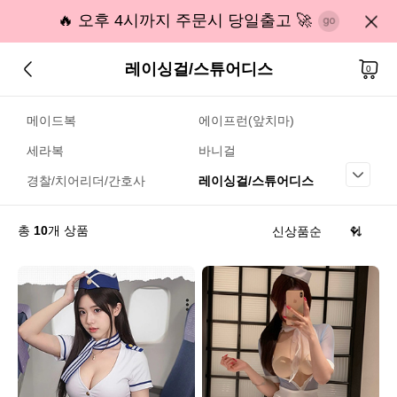
🔥 오후 4시까지 주문시 당일출고 🚀
레이싱걸/스튜어디스
0
메이드복
에이프런(앞치마)
세라복
바니걸
경찰/치어리더/간호사
레이싱걸/스튜어디스
총
10
개 상품