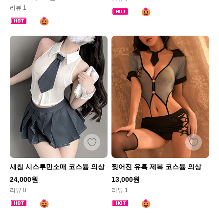
리뷰 1
새침 시스루민소매 코스튬 의상
찢어진 유혹 제복 코스튬 의상
24,000원
13,000원
리뷰 0
리뷰 1