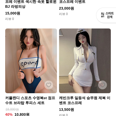
프레 이벤트 섹시한 속옷 할로윈
코스프레 이벤트
BJ 라방의상
23,000원
15,000원
리뷰 0
리뷰 0
커플캔디 스포츠 수영복st 점프
캐빈크루 일등석 승무원 제복 이
수트 브라탑 투피스 세트
벤트 코스프레
18,000원
13,500원
40%
10,800원
리뷰 0