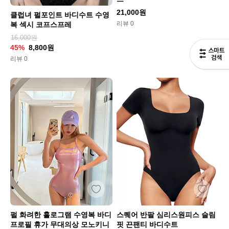
21,000원
클럽녀 펄포인트 바디수트 수영
리뷰 0
복 섹시 코프스프레
16,000원
45%
8,800원
리뷰 0
펄 화려한 홀로그램 수영복 바디
스퀘어 반팔 심리스원피스 슬림
프로필 휴가 무대의상 모노키니
핏 끈팬티 바디수트