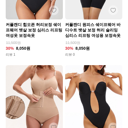
커플캔디 힙오픈 허리보정 쉐이
커플캔디 원피스 쉐이프웨어 바
프웨어 뱃살 보정 심리스 리프팅
디수트 뱃살 보정 허리 슬리밍
여성옷 보정속옷
심리스 리프팅 여성용 보정속옷
11,500원
11,500원
30%
8,050원
30%
8,050원
리뷰 1
리뷰 0