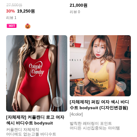
27,500원
21,000원
30%
19,250원
리뷰 0
리뷰 1
[자체제작] 퍼킹 여자 섹시 바디
수트 bodysuit (디자인변경됨)
[4color]
[자체제작] 커플캔디 로고 여자
섹시 바디수트 bodysuit
발칙한 레터링이 포인트
어디든 시선집중되는 아이템
커플캔디 자체제작
어디에도 없는고퀄 바디수트