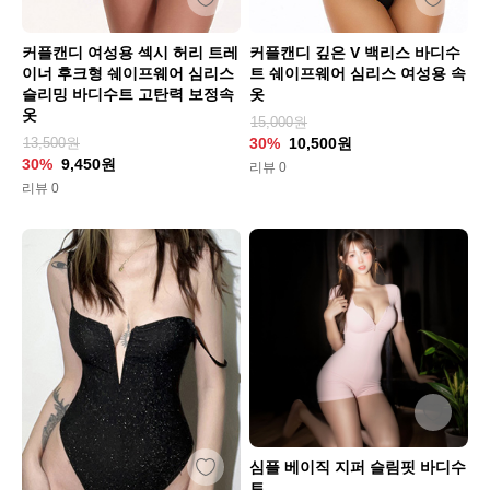
커플캔디 여성용 섹시 허리 트레
커플캔디 깊은 V 백리스 바디수
이너 후크형 쉐이프웨어 심리스
트 쉐이프웨어 심리스 여성용 속
슬리밍 바디수트 고탄력 보정속
옷
옷
15,000원
13,500원
30%
10,500원
30%
9,450원
리뷰 0
리뷰 0
심플 베이직 지퍼 슬림핏 바디수
트