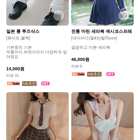
일본 롱 루즈삭스
전통 마린 세라복 섹시코스프레
[화이트,블랙]
[네이비/긴팔&반팔/5size]
기본중의 기본
깔끔하고 이쁜 세라복
무릎까지,허벅지까지 다양하게 덮
어줘요.
46,000원
리뷰 6
14,000원
리뷰 31