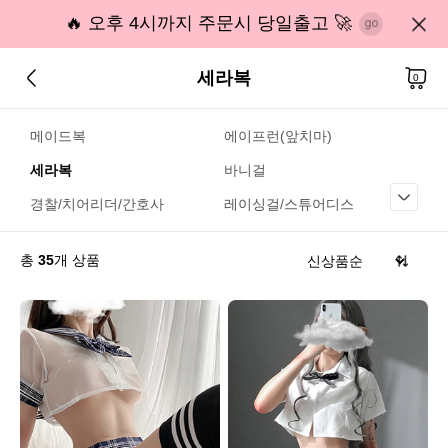
🔥 오후 4시까지 주문시 당일출고 🚀
세라복
0
메이드복
에이프런(앞치마)
세라복
바니걸
경찰/치어리더/간호사
레이싱걸/스튜어디스
총
35
개 상품