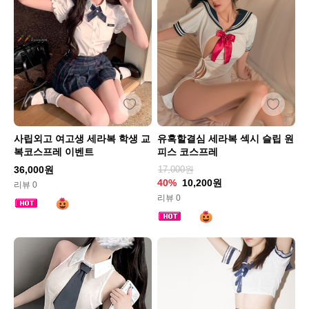
사립외고 여고생 세라복 학생 교
유혹할결심 세라복 섹시 슬립 원
복코스프레 이벤트
피스 코스프레
36,000원
17,000원
40%
10,200원
리뷰 0
리뷰 0