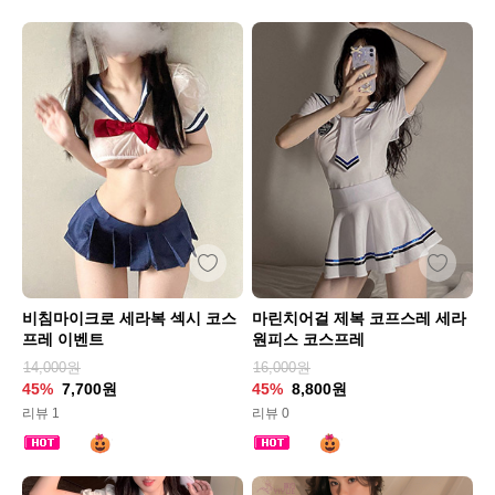
비침마이크로 세라복 섹시 코스
마린치어걸 제복 코프스레 세라
프레 이벤트
원피스 코스프레
14,000원
16,000원
45%
7,700원
45%
8,800원
리뷰 1
리뷰 0