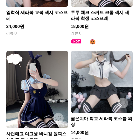
입학식 세라복 교복 섹시 코스프
투투 체크 스커트 크롭 섹시 세
레
라복 학생 코스프레
24,000원
18,000원
리뷰 0
리뷰 0
짧은치마 학교 세라복 코스튬 의
상
14,000원
사립예고 여고생 바니걸 원피스