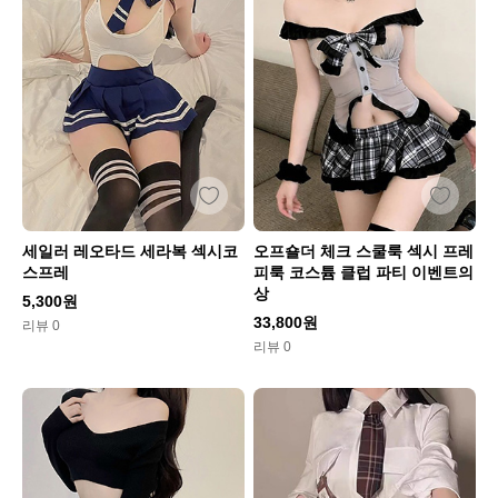
세일러 레오타드 세라복 섹시코
오프숄더 체크 스쿨룩 섹시 프레
스프레
피룩 코스튬 클럽 파티 이벤트의
상
5,300원
33,800원
리뷰 0
리뷰 0