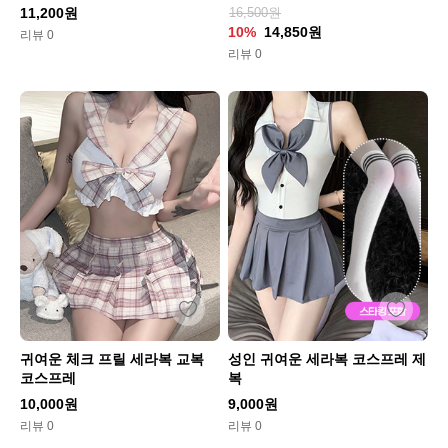
11,200원
16,500원
10%
14,850원
리뷰 0
리뷰 0
귀여운 체크 프릴 세라복 교복
성인 귀여운 세라복 코스프레 제
코스프레
복
10,000원
9,000원
리뷰 0
리뷰 0