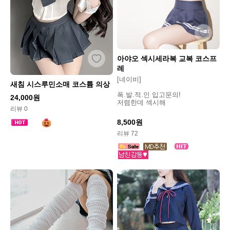
아야오 섹시세라복 교복 코스프
레
[네이비]
새침 시스루민소매 코스튬 의상
폭.발.적.인 입고문의!
24,000원
저렴한데 섹시해
리뷰 0
8,500원
리뷰 72