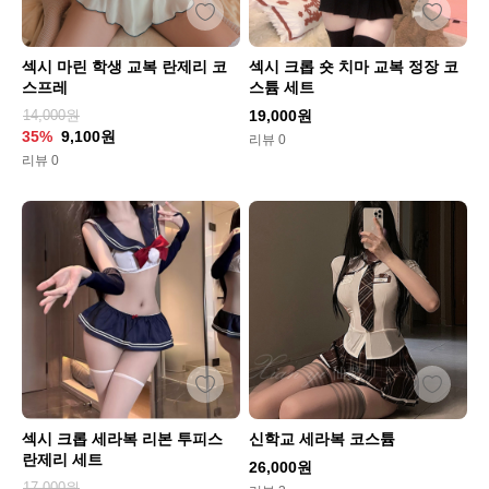
섹시 마린 학생 교복 란제리 코
섹시 크롭 숏 치마 교복 정장 코
스프레
스튬 세트
14,000원
19,000원
35%
9,100원
리뷰 0
리뷰 0
섹시 크롭 세라복 리본 투피스
신학교 세라복 코스튬
란제리 세트
26,000원
17,000원