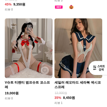
리뷰 3
45%
9,350원
리뷰 0
V슈트 티팬티 범프슈트 코스프
세일러 레오타드 세라복 섹시코
레
스프레
19,000원
13,000원
35%
8,450원
리뷰 0
리뷰 1