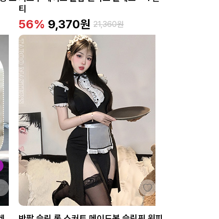
티
56%
9,370
원
21,360
원
레
반팔 슬릿 롱 스커트 메이드복 슬림핏 원피