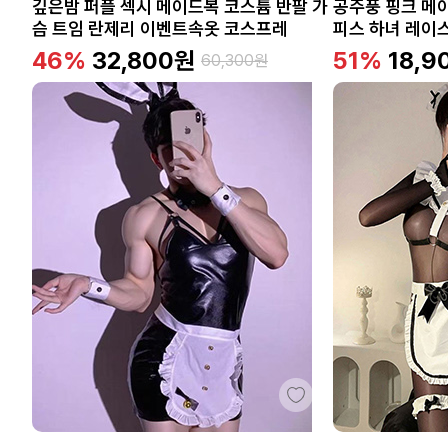
깊은밤 퍼플 섹시 메이드복 코스튬 반팔 가
공주풍 핑크 메
슴 트임 란제리 이벤트속옷 코스프레
피스 하녀 레이
46%
32,800
원
51%
18,9
60,300
원