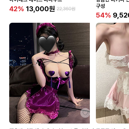
구성
42%
13,000
원
22,360
원
54%
9,52