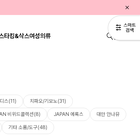
스타킹&삭스
여성의류
0
스(11)
치파오/기모노(31)
PAN 비위드콜렉션(8)
JAPAN 에록스
대만 안나뮤
기타 소품/도구(48)