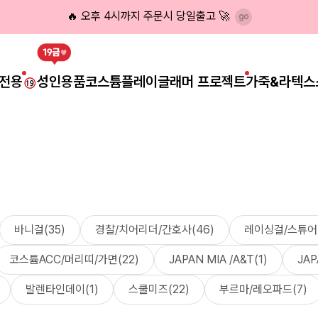
🔥 오후 4시까지 주문시 당일출고 🚀
전용
성인용품
코스튬플레이
글래머 프로젝트
가죽&라텍스
바니걸(35)
경찰/치어리더/간호사(46)
레이싱걸/스튜어디
코스튬ACC/머리띠/가면(22)
JAPAN MIA /A&T(1)
JA
발렌타인데이(1)
스쿨미즈(22)
부르마/레오파드(7)