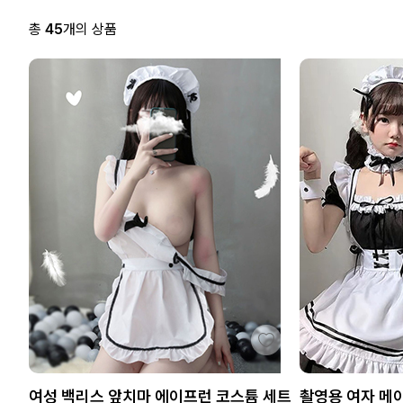
총
45
개의 상품
여성 백리스 앞치마 에이프런 코스튬 세트
촬영용 여자 메