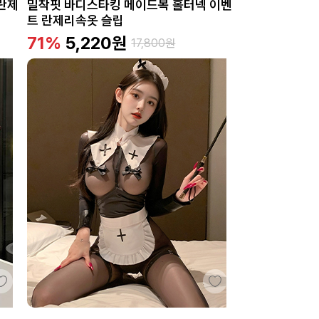
란제
밀착핏 바디스타킹 메이드복 홀터넥 이벤
트 란제리속옷 슬립
71%
5,220
원
17,800
원