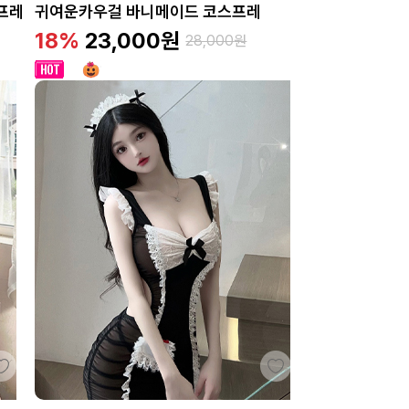
프레
귀여운카우걸 바니메이드 코스프레
18%
23,000
원
28,000
원