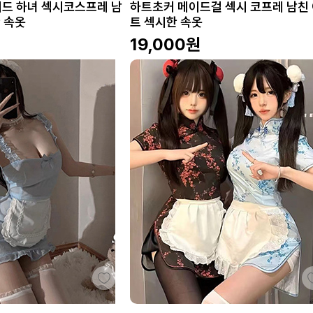
이드 하녀 섹시코스프레 남
하트초커 메이드걸 섹시 코프레 남친
 속옷
트 섹시한 속옷
19,000
원