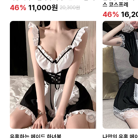
스 코스프레
46%
11,000
원
20,300
원
46%
16,2
유혹하는 메이드 하녀복
나만의 유혹 메이