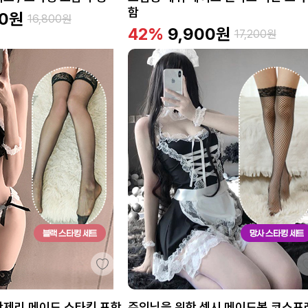
함
0
원
16,800
원
42%
9,900
원
17,200
원
란제리 메이드 스타킹 포함
주인님을 위한 섹시 메이드복 코스프