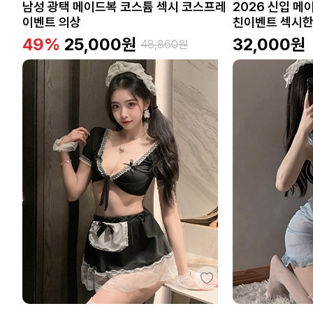
남성 광택 메이드복 코스튬 섹시 코스프레
2026 신입 메
이벤트 의상
친이벤트 섹시한
49%
25,000
원
32,000
원
48,860
원