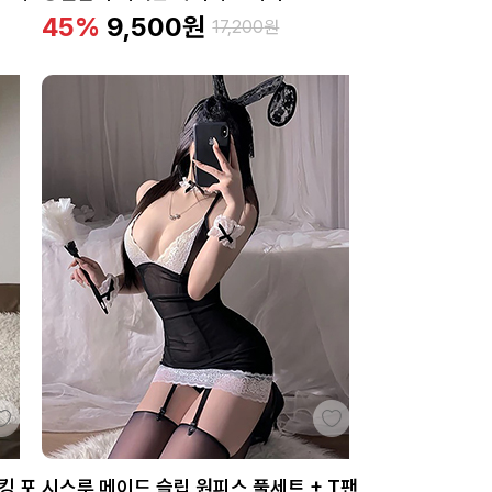
45%
9,500
원
17,200
원
킹 포
시스루 메이드 슬립 원피스 풀세트 + T팬