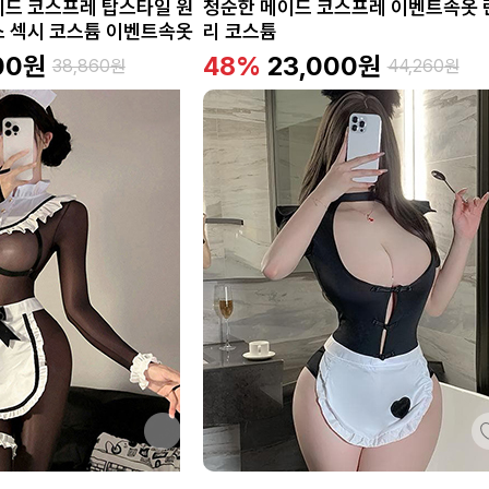
이드 코스프레 탑스타일 원
청순한 메이드 코스프레 이벤트속옷 
스 섹시 코스튬 이벤트속옷
리 코스튬
00
원
48%
23,000
원
38,860
원
44,260
원