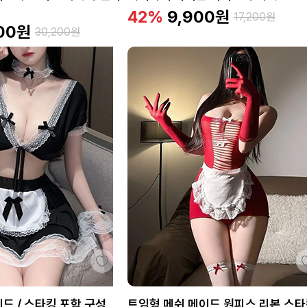
42%
9,900
원
17,200
원
00
원
30,200
원
드 / 스타킹 포함 구성
트임형 메쉬 메이드 원피스 리본 스타