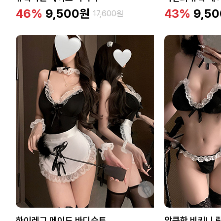
46%
9,500
원
43%
9,50
17,600
원
하이레그 메이드 바디수트
앙큼한 비키니 