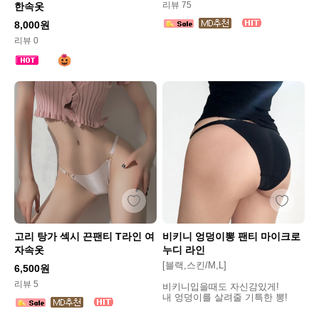
리뷰 75
한속옷
8,000원
리뷰 0
고리 탕가 섹시 끈팬티 T라인 여
비키니 엉덩이뽕 팬티 마이크로
자속옷
누디 라인
[블랙,스킨/M,L]
6,500원
리뷰 5
비키니입을때도 자신감있게!
내 엉덩이를 살려줄 기특한 뽕!