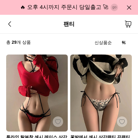
🔥 오후 4시까지 주문시 당일출고 🚀
팬티
0
총
29
개 상품
투라인 탈부착 섹시 레이스 삼각
꽃밭에서 섹시 삼각팬티 끈팬티