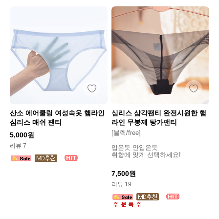
산소 에어쿨링 여성속옷 햄라인
심리스 삼각팬티 완전시원한 햄
심리스 매쉬 팬티
라인 무봉제 탕가팬티
[블랙/free]
5,000원
리뷰 7
입은듯 안입은듯
취향에 맞게 선택하세요!
7,500원
리뷰 19