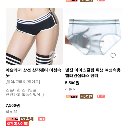
에슬레저 삼선 삼각팬티 여성속
벌집 아이스쿨링 위생 여성속옷
옷
햄라인심리스 팬티
[블랙/그레이/화이트]
5,500원
리뷰 6
스포티한 스타일로
편안하고 활동성있게 :)
7,500원
리뷰 25