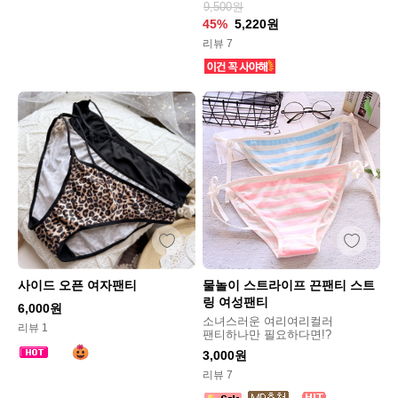
9,500원
45%
5,220원
리뷰 7
사이드 오픈 여자팬티
물놀이 스트라이프 끈팬티 스트
링 여성팬티
6,000원
소녀스러운 여리여리컬러
리뷰 1
팬티하나만 필요하다면!?
3,000원
리뷰 7