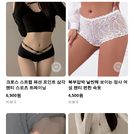
크로스 스트랩 패션 포인트 삼각
복부압박 날씬해 보이는 망사 여
팬티 스포츠 트레이닝
성 팬티 편한 속옷
6,900원
4,500원
리뷰 0
리뷰 0