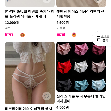
[마지막SALE] 이벤트 속치마 리
첫만남 레이스 여성삼각팬티 섹
본 플라워 와이존커버 팬티
시한속옷
12,000원
4,500원
리뷰 0
리뷰 0
심리스 기본 누디 무봉제 햄라인
여자팬티
4,500원
리본타이레이스 여성팬티 섹시