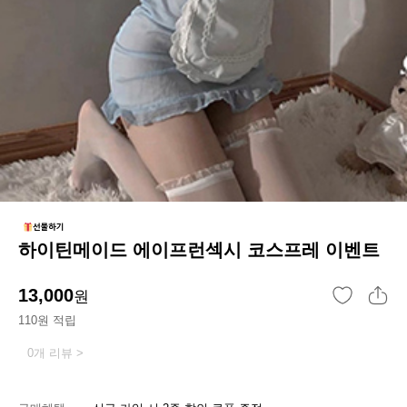
하이틴메이드 에이프런섹시 코스프레 이벤트
13,000
원
110원 적립
0개 리뷰 >