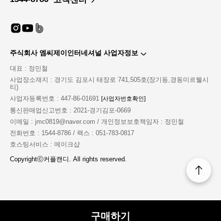
주식회사 엠씨제이인터네셔널 사업자정보
대표 : 정민철
커플캔디 베스트 !!
사업장소재지 : 경기도 김포시 태장로 741,505호(장기동,경동미르웰시
매혹적인 여성이 될 수 있는 최고의 레자 슈트 ♥
티)
바디라인에 맞게 사이즈별로 핏되게 착용할 수 있는 레자
사업자등록번호 : 447-86-01691
[사업자번호확인]
바디슈트입니다
통신판매업신고번호 : 2021-경기김포-0669
앞 오픈형 2중 지퍼로 원하는 부위만 오픈하여 즐기실 수
이메일 : jmc0819@naver.com / 개인정보보호책임자 : 정민철
있어요
단독 착용하셔도 좋고 안에 섹시한 속옷을 함께 착용하고
전화번호 : 1544-8786 / 팩스 : 051-783-0817
오픈해주는 것도 추천 !
호스팅서비스 : 메이크샵
착용했을 때 몸매가 너무 예뻐보이더라구요 ?!
Copyrightⓒ커플캔디. All rights reserved.
함께 구매할 수 있는 옵션까지 구비해두면 그야말로 완성
형 코스프레녀 그 자체..
도구를 함께 사용하여 SM플레이에 사용하면 너무 좋을 것
같다는 생각이 들었습니다 ( ??? )
2가지 컬러에 3가지 사이즈로 준비했으니 하단의 사이즈
표 참고하셔서 구매 부탁드립니다 :)
구매하기