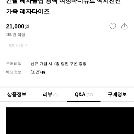
긴팔 레자클럽 광택 여성바디슈트 섹시전신
가죽 레자타이즈
21,000
원
190원 적립
0개 리뷰 >
구매혜택
신규 가입 시 2종 할인 쿠폰 증정
배송정보
(조건)
상품정보
리뷰
Q&A
구매정보
(0)
(37)