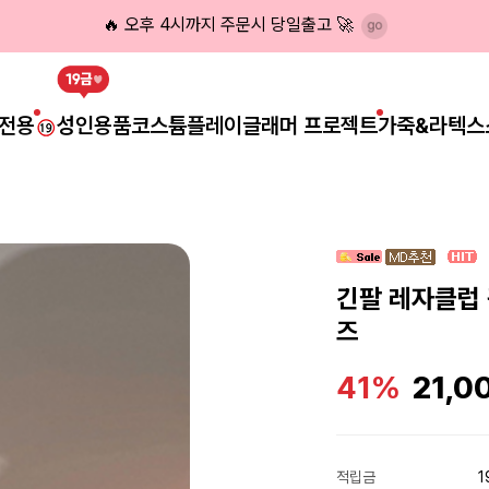
🔥 오후 4시까지 주문시 당일출고 🚀
전용
성인용품
코스튬플레이
글래머 프로젝트
가죽&라텍스
긴팔 레자클럽
즈
41%
21,0
적립금
1