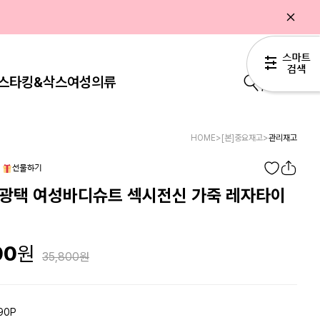
스타킹&삭스
여성의류
0
HOME
>
[본]중요재고
>
관리재고
 광택 여성바디슈트 섹시전신 가죽 레자타이
00
35,800
90P