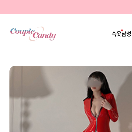
속옷
남성