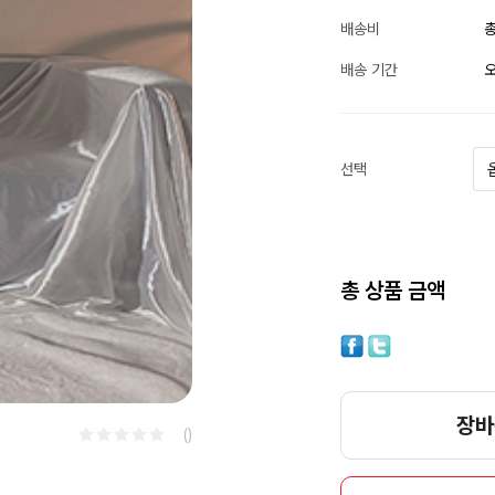
배송비
총
배송 기간
오
선택
총 상품 금액
장바
()