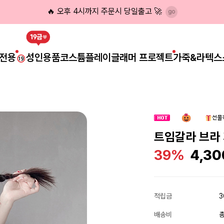
🔥 오후 4시까지 주문시 당일출고 🚀
전용
성인용품
코스튬플레이
글래머 프로젝트
가죽&라텍스
트임갈라 브라 
39%
4,30
적립금
3
배송비
총