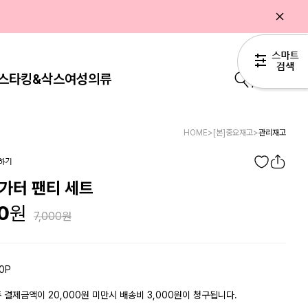
스타킹&삭스
여성의류
0
HOME
>
[본]중요재고
>
관리재고
가터 팬티 세트
0
7,000
0P
 결제금액이 20,000원 미만시 배송비 3,000원이 청구됩니다.