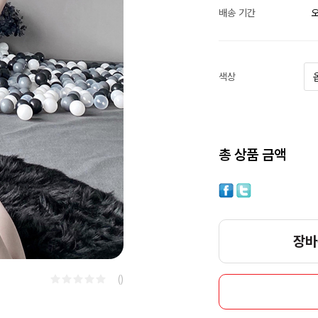
배송 기간
오
색상
총 상품 금액
장바
()