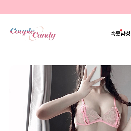
속옷
남성