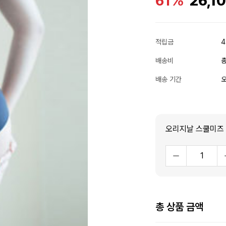
61%
26,1
적립금
4
배송비
총
배송 기간
오
총 상품 금액