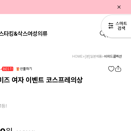
스타킹&삭스
여성의류
0
HOME
>
[본]일본제품
>
비위드콜렉션
미즈 여자 이벤트 코스프레의상
1등!