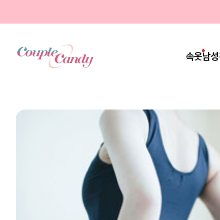
속옷
남성