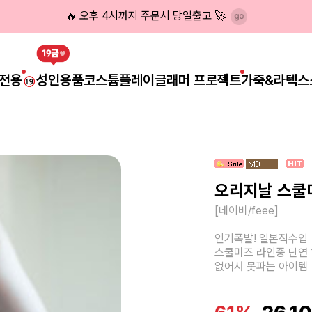
🔥 오후 4시까지 주문시 당일출고 🚀
전용
성인용품
코스튬플레이
글래머 프로젝트
가죽&라텍스
오리지날 스쿨
[네이비/feee]
인기폭발! 일본직수입
스쿨미즈 라인중 단연 
없어서 못파는 아이템