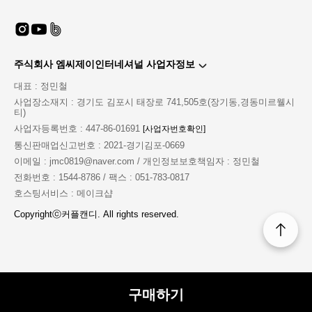
주식회사 엠씨제이인터네셔널 사업자정보
MD'S PICK COMMENT
대표 : 정민철
explanation of product
사업장소재지 : 경기도 김포시 태장로 741,505호(장기동,경동미르웰시
티)
섹시한 군복의 결정판
사업자등록번호 : 447-86-01691
[사업자번호확인]
남성들의 판타지 제복 코스튬으로 그를 사로 잡아보세요
통신판매업신고번호 : 2021-경기김포-0669
실제 군복과는 다르게 좀더 타이트하게 몸에 붙어서
한층더 섹시함이 뿜뿜뿜!!!
이메일 : jmc0819@naver.com / 개인정보보호책임자 : 정민철
초미니 스커트에 스타킹까지 한다면
전화번호 : 1544-8786 / 팩스 : 051-783-0817
200% 매력 충전
호스팅서비스 : 메이크샵
Copyrightⓒ커플캔디. All rights reserved.
구성품 : 넥타이 + 모자 + 상의 + 스커트
구매하기