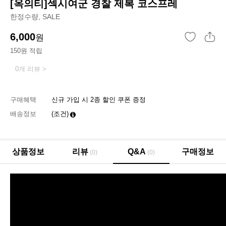
[옥의티]섹시여군 경찰 제복 코스프레
한정수량, SALE
6,000
원
150원 적립
0개 리뷰 >
구매혜택
신규 가입 시 2종 할인 쿠폰 증정
배송정보
(조건)
상품정보
리뷰
Q&A
구매정보
(0)
(0)