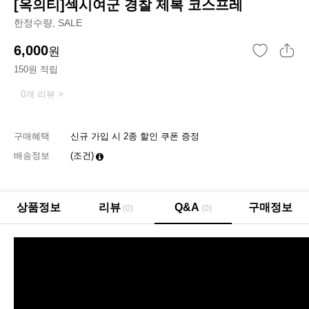
[옥의티]섹시여군 경찰 제복 코스프레
한정수량, SALE
6,000
원
150원 적립
0개 리뷰 >
구매혜택
신규 가입 시 2종 할인 쿠폰 증정
배송정보
(조건)
상품정보
리뷰
Q&A
구매정보
(0)
(0)