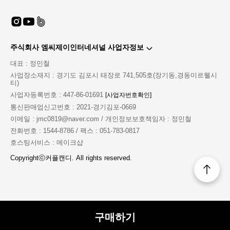
주식회사 엠씨제이인터네셔널 사업자정보
MD'S PICK COMMENT
대표 : 정민철
explanation of product
사업장소재지 : 경기도 김포시 태장로 741,505호(장기동,경동미르웰시
티)
섹시한 군복의 결정판
사업자등록번호 : 447-86-01691
[사업자번호확인]
남성들의 판타지 제복 코스튬으로 그를 사로 잡아보세요
통신판매업신고번호 : 2021-경기김포-0669
실제 군복과는 다르게 좀더 타이트하게 몸에 붙어서
한층더 섹시함이 뿜뿜뿜!!!
이메일 : jmc0819@naver.com / 개인정보보호책임자 : 정민철
초미니 스커트에 스타킹까지 한다면
전화번호 : 1544-8786 / 팩스 : 051-783-0817
200% 매력 충전
호스팅서비스 : 메이크샵
Copyrightⓒ커플캔디. All rights reserved.
구성품 : 넥타이 + 모자 + 상의 + 스커트
구매하기