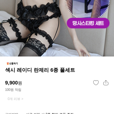
섹시 레이디 란제리 6종 풀세트
9,900
원
100원 적립
0개 리뷰 >