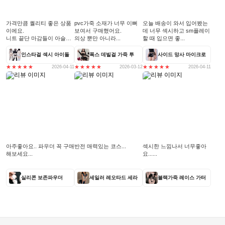
가격만큼 퀄리티 좋은 상품
pvc가죽 소재가 너무 이뻐
오늘 배송이 와서 입어봤는
이에요.
보여서 구매했어요.
데 너무 섹시하고 sm플레이
니트 끝단 마감들이 아슬아
의상 뿐만 아니라...
할 때 입으면 좋...
슬...
인스타걸 섹시 아이돌
폭스 데빌걸 가죽 투
사이드 망사 마이크로
2026-04-11
2026-03-12
2026-04-11
아주좋아요.. 파우더 꼭 구매
반전 매력있는 코스...
섹시한 느낌나서 너무좋아
해보세요...
요......
실리콘 보존파우더
세일러 레오타드 세라
블랙가죽 레이스 가터