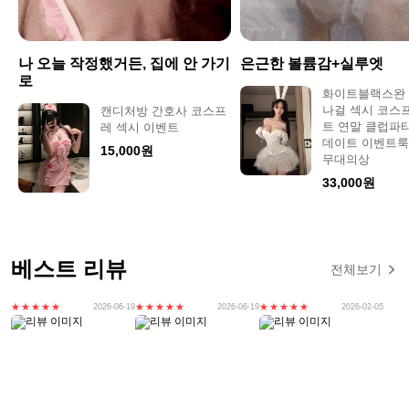
나 오늘 작정했거든, 집에 안 가기
은근한 볼륨감+실루엣
로
화이트블랙스완
나걸 섹시 코스
캔디처방 간호사 코스프
트 연말 클럽파
레 섹시 이벤트
데이트 이벤트룩
15,000원
무대의상
33,000원
베스트 리뷰
전체보기
2026-06-19
2026-06-19
2026-02-05