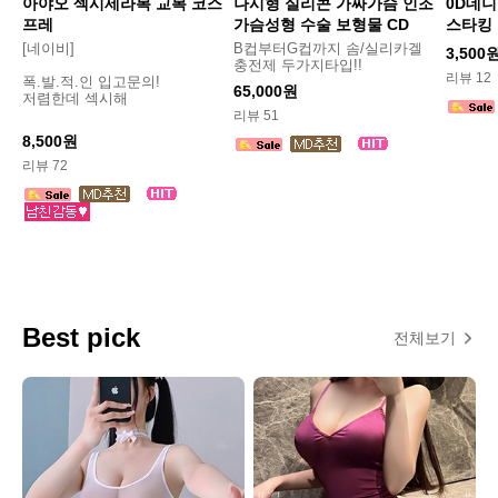
아야오 섹시세라복 교복 코스
나시형 실리콘 가짜가슴 인조
0D데니
프레
가슴성형 수술 보형물 CD
스타킹
[네이비]
B컵부터G컵까지 솜/실리카겔
3,500
충전제 두가지타입!!
리뷰 12
폭.발.적.인 입고문의!
65,000원
저렴한데 섹시해
리뷰 51
8,500원
리뷰 72
Best pick
전체보기