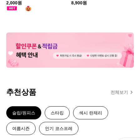
2,000원
8,900원
추천상품
전체보기
슬립/원피스
스타킹
섹시 란제리
여름시즌
인기 코스프레