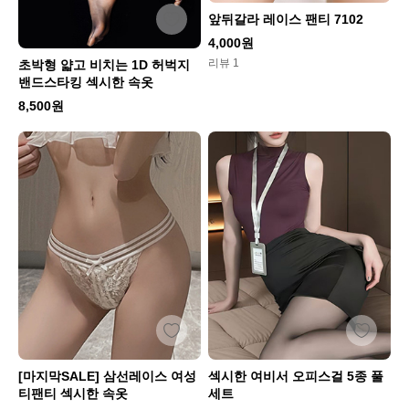
앞뒤갈라 레이스 팬티 7102
4,000원
리뷰 1
초박형 얇고 비치는 1D 허벅지
밴드스타킹 섹시한 속옷
8,500원
[마지막SALE] 삼선레이스 여성
섹시한 여비서 오피스걸 5종 풀
티팬티 섹시한 속옷
세트