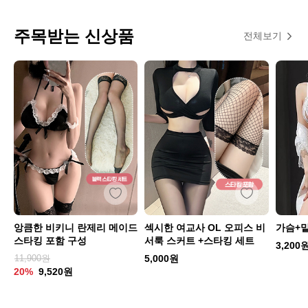
주목받는 신상품
전체보기
앙큼한 비키니 란제리 메이드
섹시한 여교사 OL 오피스 비
가슴+
스타킹 포함 구성
서룩 스커트 +스타킹 세트
3,200
11,900원
5,000원
20%
9,520원