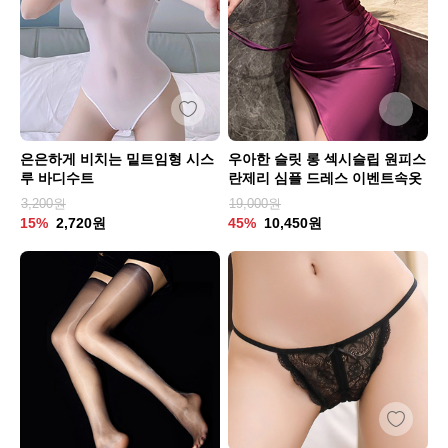
은은하게 비치는 밑트임형 시스
우아한 슬릿 롱 섹시슬립 원피스
루 바디수트
란제리 심플 드레스 이벤트속옷
3,200원
19,000원
15%
2,720원
45%
10,450원