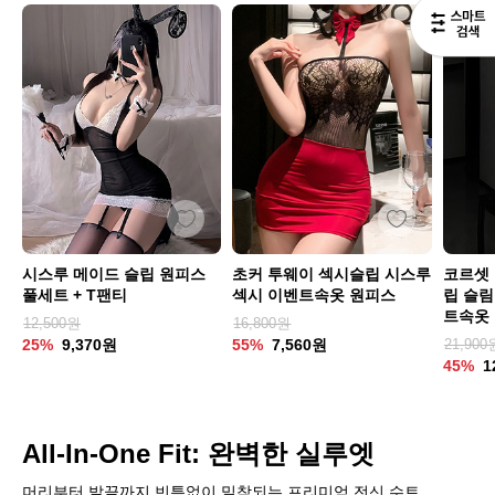
시스루 메이드 슬립 원피스
초커 투웨이 섹시슬립 시스루
코르셋
풀세트 + T팬티
섹시 이벤트속옷 원피스
립 슬림
트속옷
12,500원
16,800원
25%
9,370원
55%
7,560원
21,900
45%
1
All-In-One Fit: 완벽한 실루엣
머리부터 발끝까지 빈틈없이 밀착되는 프리미엄 전신 수트