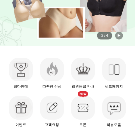
2
/
4
최다판매
따끈한 신상
회원등급 안내
세트패키지
이벤트
고객요청
쿠폰
리뷰모음