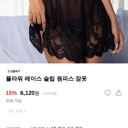
플라워 레이스 슬립 원피스 잠옷
15%
6,120
원
7,200원
43원 적립
0개 리뷰 >