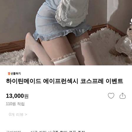
하이틴메이드 에이프런섹시 코스프레 이벤트
13,000
원
110원 적립
0개 리뷰 >