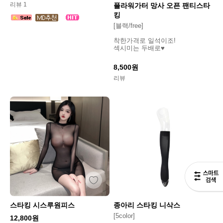
리뷰 1
플라워가터 망사 오픈 팬티스타
킹
[블랙/free]
착한가격로 일석이조!
섹시미는 두배로♥
8,500원
리뷰
스타킹 시스루원피스
종아리 스타킹 니삭스
[5color]
12,800원