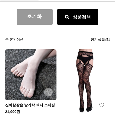
초기화
상품검색
총
0
개 상품
진짜살같은 발가락 섹시 스타킹
21,000원