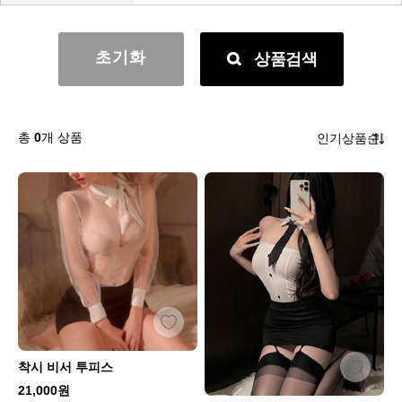
초기화
상품검색
총
0
개 상품
착시 비서 투피스
21,000원