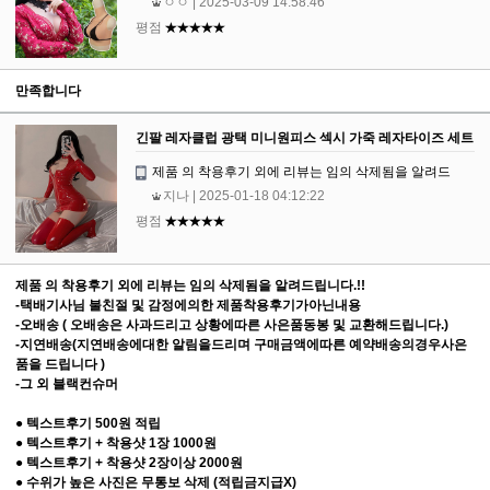
ㅇㅇ
| 2025-03-09 14:58:46
평점
★★★★★
만족합니다
긴팔 레자클럽 광택 미니원피스 섹시 가죽 레자타이즈 세트
제품 의 착용후기 외에 리뷰는 임의 삭제됨을 알려드
지나
| 2025-01-18 04:12:22
평점
★★★★★
제품 의 착용후기 외에 리뷰는 임의 삭제됨을 알려드립니다.!!
-택배기사님 불친절 및 감정에의한 제품착용후기가아닌내용
-오배송 ( 오배송은 사과드리고 상황에따른 사은품동봉 및 교환해드립니다.)
-지연배송(지연배송에대한 알림을드리며 구매금액에따른 예약배송의경우사은
품을 드립니다 )
-그 외 블랙컨슈머
● 텍스트후기 500원 적립
● 텍스트후기 + 착용샷 1장 1000원
● 텍스트후기 + 착용샷 2장이상 2000원
● 수위가 높은 사진은 무통보 삭제 (적립금지급X)