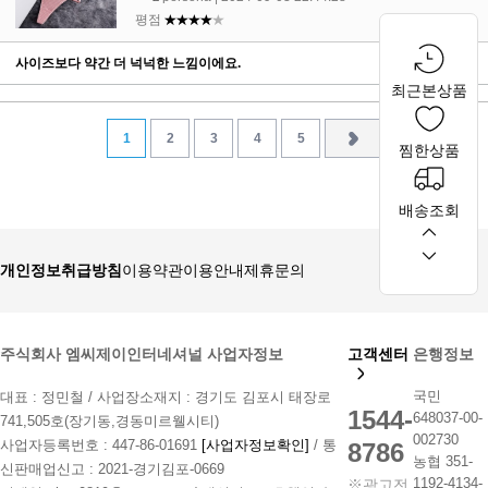
평점
★★★★
★
사이즈보다 약간 더 넉넉한 느낌이에요.
최근본상품
1
2
3
4
5
찜한상품
배송조회
개인정보취급방침
이용약관
이용안내
제휴문의
주식회사 엠씨제이인터네셔널 사업자정보
고객센터
은행정보
국민
대표 : 정민철 / 사업장소재지 : 경기도 김포시 태장로
1544-
648037-00-
741,505호(장기동,경동미르웰시티)
002730
사업자등록번호 : 447-86-01691
[사업자정보확인]
/ 통
8786
농협 351-
신판매업신고 : 2021-경기김포-0669
1192-4134-
※광고전