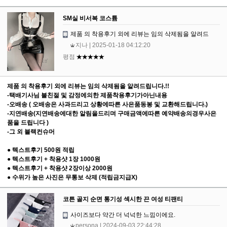
SM실 비서복 코스튬
제품 의 착용후기 외에 리뷰는 임의 삭제됨을 알려드
지나
| 2025-01-18 04:12:20
평점
★★★★★
제품 의 착용후기 외에 리뷰는 임의 삭제됨을 알려드립니다.!!
-택배기사님 불친절 및 감정에의한 제품착용후기가아닌내용
-오배송 ( 오배송은 사과드리고 상황에따른 사은품동봉 및 교환해드립니다.)
-지연배송(지연배송에대한 알림을드리며 구매금액에따른 예약배송의경우사은
품을 드립니다 )
-그 외 블랙컨슈머
● 텍스트후기 500원 적립
● 텍스트후기 + 착용샷 1장 1000원
● 텍스트후기 + 착용샷 2장이상 2000원
● 수위가 높은 사진은 무통보 삭제 (적립금지급X)
코튼 골지 순면 통기성 섹시한 끈 여성 티팬티
사이즈보다 약간 더 넉넉한 느낌이에요.
persona
| 2024-09-03 22:44:28